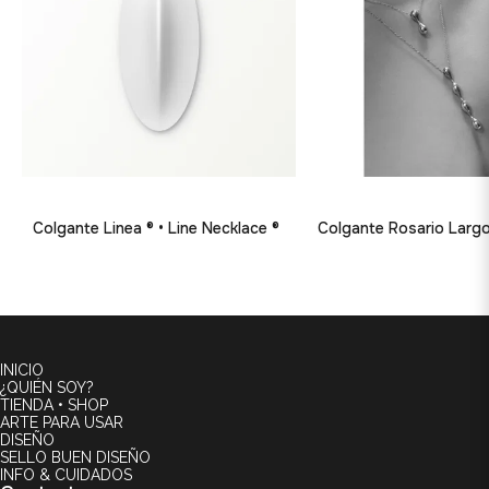
Colgante Linea ® • Line Necklace ®
Colgante Rosario Largo
INICIO
¿QUIÉN SOY?
TIENDA • SHOP
ARTE PARA USAR
DISEÑO
SELLO BUEN DISEÑO
INFO & CUIDADOS