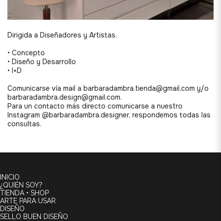
Dirigida a Diseñadores y Artistas.
• Concepto
• Diseño y Desarrollo
• I+D
Comunicarse
vía mail a barbaradambra.tienda@gmail.com y/o
barbaradambra.design@gmail.com.
Para un contacto más directo comunicarse
a nuestro
Instagram @barbaradambra.designer, respondemos todas las
consultas.
INICIO
¿QUIÉN SOY?
TIENDA • SHOP
ARTE PARA USAR
DISEÑO
SELLO BUEN DISEÑO