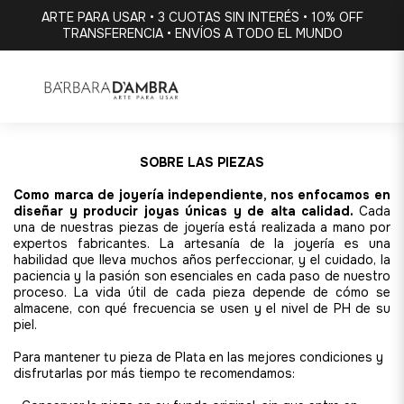
ARTE PARA USAR • 3 CUOTAS SIN INTERÉS • 10% OFF
TRANSFERENCIA • ENVÍOS A TODO EL MUNDO
SOBRE LAS PIEZAS
Como marca de joyería independiente, nos enfocamos en
diseñar y producir joyas únicas y de alta calidad.
Cada
una de nuestras piezas de joyería está realizada a mano por
expertos fabricantes. La artesanía de la joyería es una
habilidad que lleva muchos años perfeccionar, y el cuidado, la
paciencia y la pasión son esenciales en cada paso de nuestro
proceso. La vida útil de cada pieza depende de cómo se
almacene, con qué frecuencia se usen y el nivel de PH de su
piel.
Para mantener tu pieza de Plata en las mejores condiciones y
disfrutarlas por más tiempo te recomendamos: