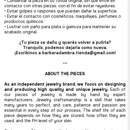
• Conservar la pieza en su funda original, sin que entre en
contacto con otras piezas, con el fin de evitar rayaduras.
• Evitar
golpes o raspones que puedan dañar la superficie.
• Evitar el contacto con cosméticos, maquillajes, perfumes o
productos químicos.
• Lustrar con paño para plata o gamuza para mantener su
acabado original.
¿Tu pieza se daño y querés volver a pulirla?
Tranquilx, podemos dejarla como nueva.
¡Escribinos a barbaradambra.tienda@gmail.com!
•••
ABOUT THE PIECES
As an independent jewelry brand, we focus on designing
and producing high quality and unique jewelry.
Each of
our pieces of jewelry is made by hand by expert
manufacturers. Jewelry craftsmanship is a skill that takes
many years to perfect, and care, patience and passion are
essential in every step of our process. The shelf life of each
piece depends on how they are stored, how often they are
used, and the PH level of your skin.