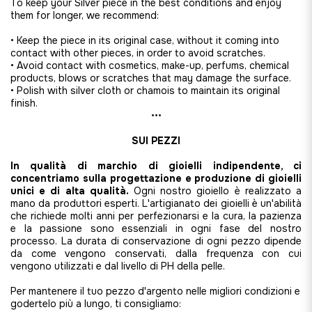
To keep your Silver piece in the best conditions and enjoy
them for longer, we recommend:
• Keep the piece in its original case, without it coming into
contact with other pieces, in order to avoid scratches.
• Avoid contact with cosmetics, make-up, perfums, chemical
products, blows or scratches that may damage the surface.
• Polish with silver cloth or chamois to maintain its original
finish.
•••
SUI PEZZI
In qualità di marchio di gioielli indipendente, ci
concentriamo sulla progettazione e produzione di gioielli
unici e di alta qualità.
Ogni nostro gioiello è realizzato a
mano da produttori esperti. L'artigianato dei gioielli è un'abilità
che richiede molti anni per perfezionarsi e la cura, la pazienza
e la passione sono essenziali in ogni fase del nostro
processo. La durata di conservazione di ogni pezzo dipende
da come vengono conservati, dalla frequenza con cui
vengono utilizzati e dal livello di PH della pelle.
Per mantenere il tuo pezzo d'argento nelle migliori condizioni e
godertelo più a lungo, ti consigliamo: